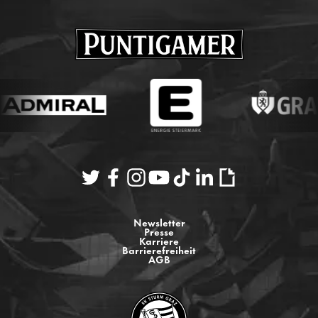
Newsletter
Presse
Karriere
Barrierefreiheit
AGB