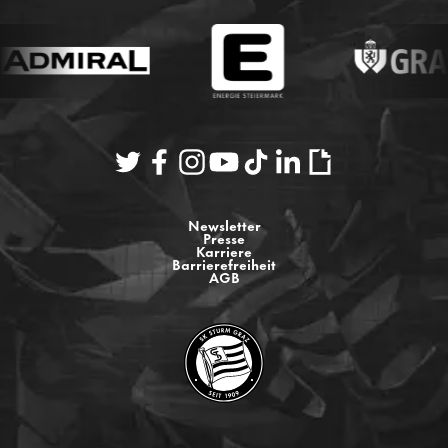
Newsletter
Presse
Karriere
Barrierefreiheit
AGB