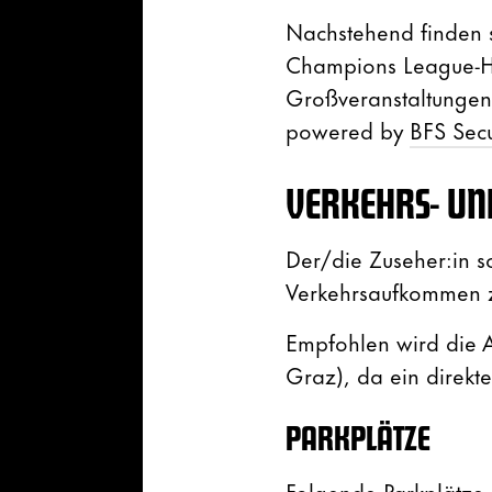
Nachstehend finden s
Champions League-He
Großveranstaltungen 
powered by
BFS Sec
VERKEHRS- UN
Der/die Zuseher:in s
Verkehrsaufkommen z
Empfohlen wird die 
Graz), da ein direkte
PARKPLÄTZE
Folgende Parkplätze 