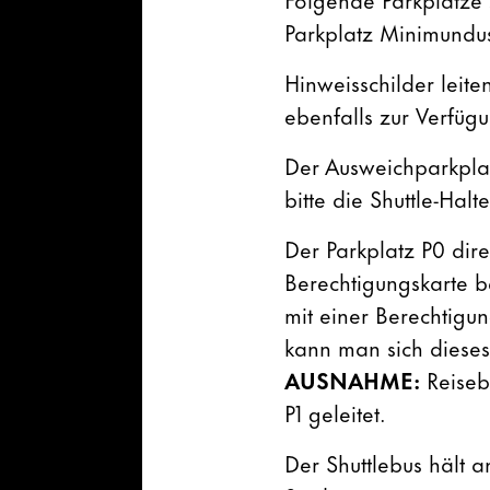
Parkplatz Minimundus
Hinweisschilder leit
ebenfalls zur Verfüg
Der Ausweichparkplat
bitte die Shuttle-Hal
Der Parkplatz P0 dire
Berechtigungskarte be
mit einer Berechtigu
kann man sich dieses
AUSNAHME:
Reiseb
P1 geleitet.
Der Shuttlebus hält a