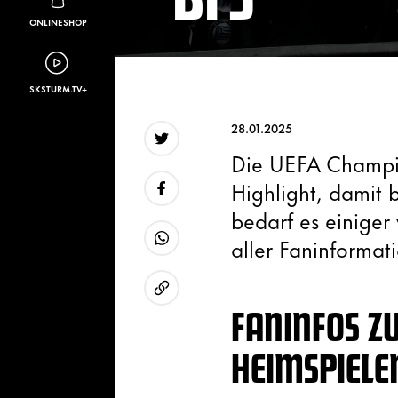
ONLINESHOP
SKSTURM.TV+
28.01.2025
Die UEFA Champion
Twitter
Highlight, damit 
bedarf es einiger 
Facebook
aller Faninforma
WhatsApp
FANINFOS Z
URL kopieren
HEIMSPIELE