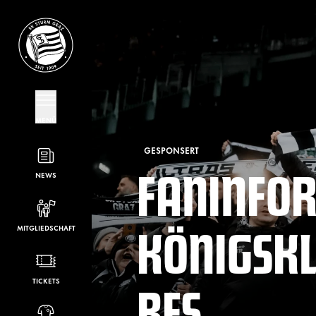
MENÜ
GESPONSERT
FANINFO
NEWS
KÖNIGSK
MITGLIEDSCHAFT
BFS
TICKETS