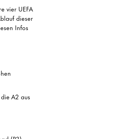
re vier UEFA
blauf dieser
iesen Infos
ohen
 die A2 aus
bad (P3),