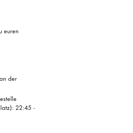
zu euren
 an der
estelle
atz): 22:45 -