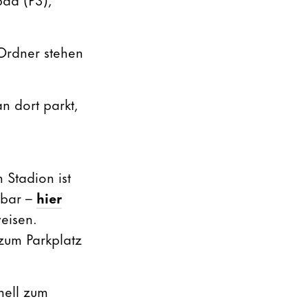
 Ordner stehen
n dort parkt,
 Stadion ist
zbar –
hier
weisen.
zum Parkplatz
nell zum