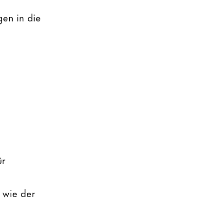
gen in die
ür
 wie der