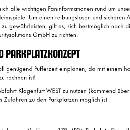
ich alle wichtigen Faninformationen rund um unse
imspiele. Um einen reibungslosen und sicheren A
zu gewährleisten, gilt es, sich bestmöglich nach d
uritysolutions GmbH
zu richten.
D PARKPLATZKONZEPT
oll genügend Pufferzeit einplanen, da mit einem h
u rechnen ist!
Abfahrt Klagenfurt WEST zu nutzen (kommend über
s Zufahren zu den Parkplätzen möglich ist.
stehen zur Verfügung
:
B70c (P2), Parkplatz Strand