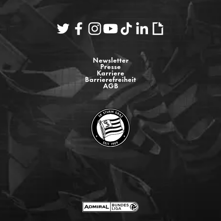
Newsletter
Presse
Karriere
Barrierefreiheit
AGB