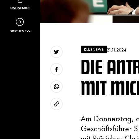
ONLINESHOP
SKSTURM.TV+
21.11.2024
KLUBNEWS
DIE ANT
Twitter
MIT MIC
Facebook
WhatsApp
URL kopieren
Am Donnerstag, 
Geschäftsführer S
mit Präsident Chr