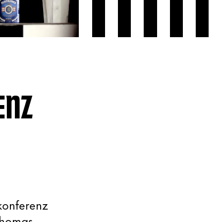
ENZ
konferenz
 Thomas