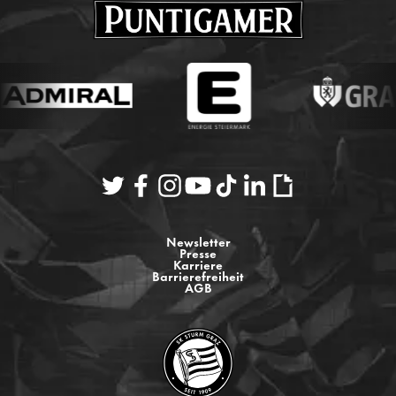
Newsletter
Presse
Karriere
Barrierefreiheit
AGB