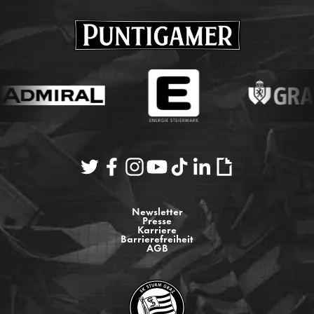
Newsletter
Presse
Karriere
Barrierefreiheit
AGB