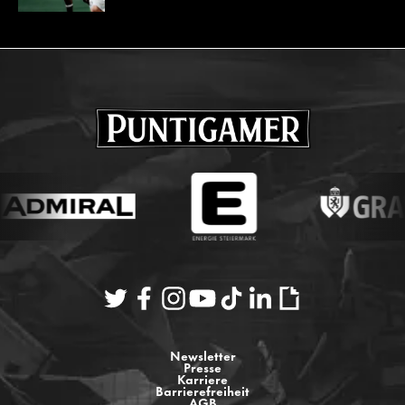
Newsletter
Presse
Karriere
Barrierefreiheit
AGB