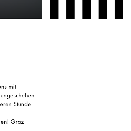
ns mit
e ungeschehen
weren Stunde
ben! Graz