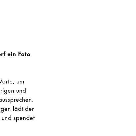
rf ein Foto
Worte, um
örigen und
aussprechen.
egen lädt der
 und spendet