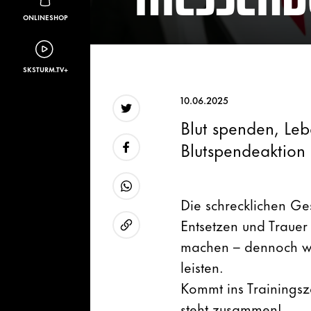
ONLINESHOP
SKSTURM.TV+
10.06.2025
Blut spenden, Leb
Twitter
Blutspendeaktion 
Facebook
Die schrecklichen G
WhatsApp
Entsetzen und Trauer
machen – dennoch wol
URL kopieren
leisten.
Kommt ins Trainingsz
steht zusammen!