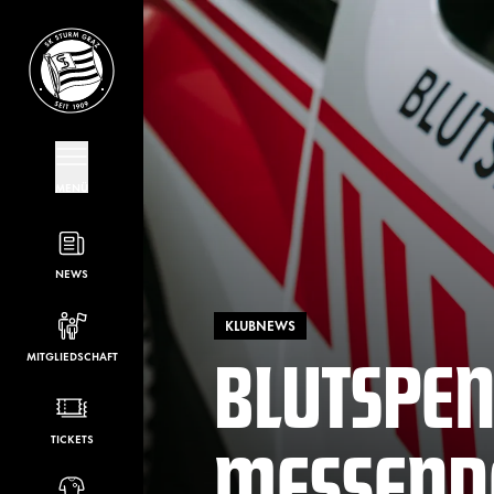
MENÜ
NEWS
KLUBNEWS
BLUTSPEN
MITGLIEDSCHAFT
MESSEND
TICKETS