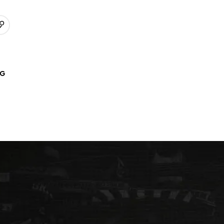
URL kopieren
p
AG