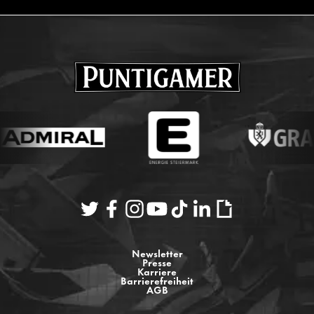
Newsletter
Presse
Karriere
Barrierefreiheit
AGB