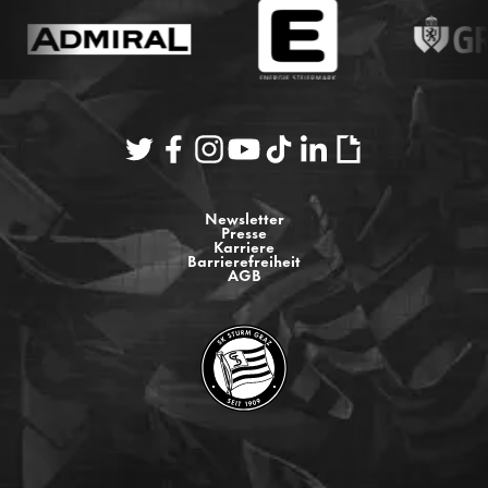
Newsletter
Presse
Karriere
Barrierefreiheit
AGB