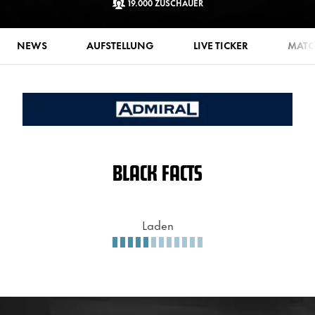
19.000 ZUSCHAUER
NEWS
AUFSTELLUNG
LIVE TICKER
MATCH
BLACK FACTS
Laden