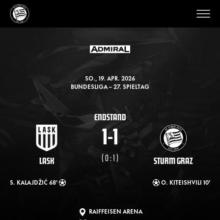
SO., 19. APR. 2026
BUNDESLIGA – 27. SPIELTAG
ENDSTAND
1
-
1
( 0 : 1 )
LASK
STURM GRAZ
S. KALAJDŽIĆ 68'
O. KITEISHVILI 10'
RAIFFEISEN ARENA