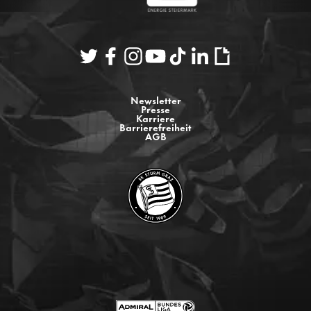
Newsletter
Presse
Karriere
Barrierefreiheit
AGB