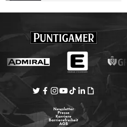
Newsletter
Presse
Karriere
Barrierefreiheit
AGB