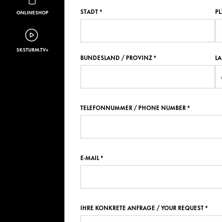
STADT
*
PL
ONLINESHOP
SKSTURM.TV+
BUNDESLAND / PROVINZ
*
L
TELEFONNUMMER / PHONE NUMBER
*
E-MAIL
*
IHRE KONKRETE ANFRAGE / YOUR REQUEST
*