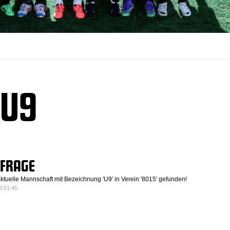
 U9
BFRAGE
ktuelle Mannschaft mit Bezeichnung 'U9' in Verein '8015' gefunden!
3:51:45