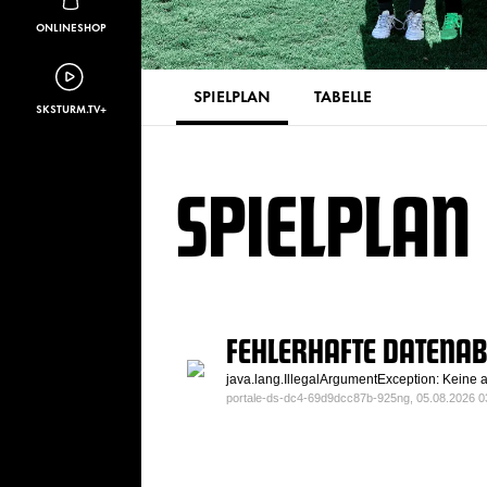
ONLINESHOP
SPIELPLAN
TABELLE
SKSTURM.TV+
SPIELPLAN
FEHLERHAFTE DATENA
java.lang.IllegalArgumentException: Keine a
portale-ds-dc4-69d9dcc87b-925ng, 05.08.2026 0