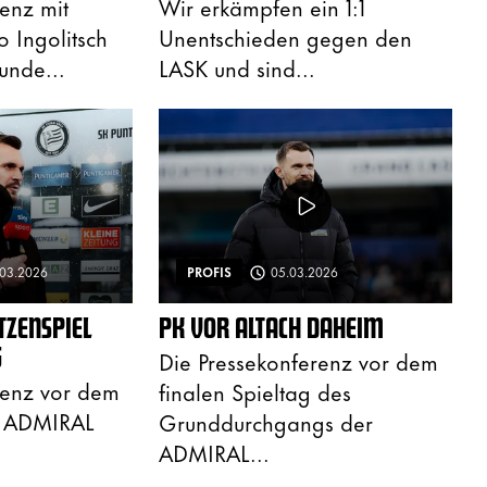
enz mit
Wir erkämpfen ein 1:1
o Ingolitsch
Unentschieden gegen den
unde...
LASK und sind...
.03.2026
PROFIS
05.03.2026
TZENSPIEL
PK VOR ALTACH DAHEIM
G
Die Pressekonferenz vor dem
renz vor dem
finalen Spieltag des
r ADMIRAL
Grunddurchgangs der
.
ADMIRAL...