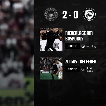
2
-
0
NIEDERLAGE AM
BOSPORUS
PROFIS
vor 1 Tag
ZU GAST BEI FENER
vor 2
PROFIS
Tagen