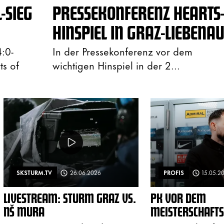
-SIEG
PRESSEKONFERENZ HEARTS
HINSPIEL IN GRAZ-LIEBENA
:0-
In der Pressekonferenz vor dem
ts of
wichtigen Hinspiel in der 2...
SKSTURM.TV
26.06.2026
PROFIS
15.05.2
LIVESTREAM: STURM GRAZ VS.
PK VOR DEM
NŠ MURA
MEISTERSCHAFTS