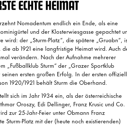
RSTE ECHTE HEIMAT
ahrzehnt Nomadentum endlich ein Ende, als eine
ominigürtel und der Klosterwiesgasse gepachtet u
e wird: der „Sturm-Platz“, die spätere „Gruabn“, is
die ab 1921 eine langfristige Heimat wird. Auch d
inmal verändern. Nach der Aufnahme mehrerer
em „Fußballklub Sturm“ der „Grazer Sportklub
 seinen ersten großen Erfolg. In der ersten offiziel
aison 1920/1921 behält Sturm die Oberhand.
ellt sich im Jahr 1934 ein, als der österreichische
Othmar Oroszy, Edi Dellinger, Franz Krusic und Co.
wird zur 25-Jahr-Feier unter Obmann Franz
e Sturm-Platz mit der (heute noch existierenden)