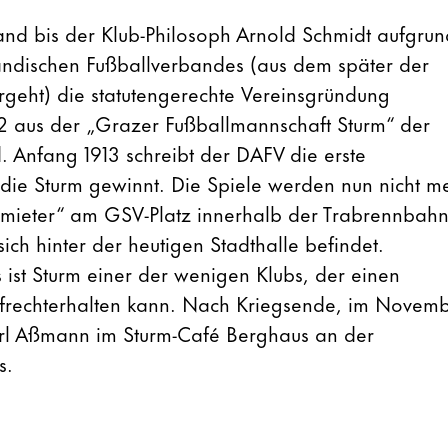
and bis der Klub-Philosoph Arnold Schmidt aufgrun
ändischen Fußballverbandes (aus dem später der
rgeht) die statutengerechte Vereinsgründung
12 aus der „Grazer Fußballmannschaft Sturm“ der
. Anfang 1913 schreibt der DAFV die erste
, die Sturm gewinnt. Die Spiele werden nun nicht m
rmieter“ am GSV-Platz innerhalb der Trabrennbah
ich hinter der heutigen Stadthalle befindet.
ist Sturm einer der wenigen Klubs, der einen
ufrechterhalten kann. Nach Kriegsende, im Novem
rl Aßmann im Sturm-Café Berghaus an der
s.