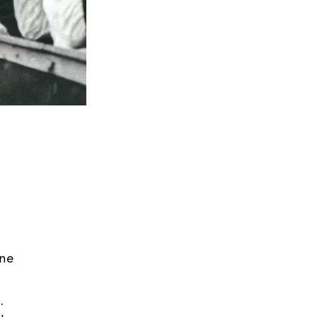
ine
.