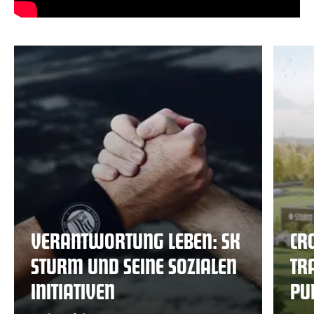
VERANTWORTUNG LEBEN: SK
CR
STURM UND SEINE SOZIALEN
TR
INITIATIVEN
PU