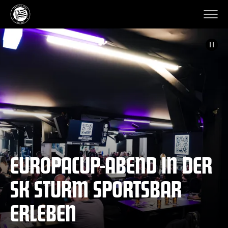
Auto
EUROPACUP-ABEND IN DER
SK STURM SPORTSBAR
ERLEBEN