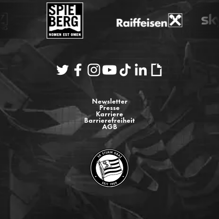
Newsletter
Presse
Karriere
Barrierefreiheit
AGB