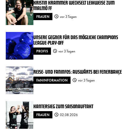
KRISTIN KRAMMER WECHSELT LEIHWEISE ZUM
MALMÖ FF
FRAUEN
vor 3 Tagen
UNSERE GEGNER FÜR DAS MÖGLICHE CHAMPIONS
LEAGUE-PLAY-OFF
PROFIS
vor 3 Tagen
REISE- UND FANINFOS: AUSWÄRTS BEI FENERBAHÇE
FANINFORMATION
vor 3 Tagen
KANTERSIEG ZUM SAISONAUFTAKT
FRAUEN
02.08.2026